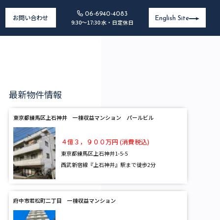
06-6940-4083
お問い合わせ
English Site
9:30～17:30 水・日定休日
最新物件情報
東京都練馬区上石神井 一棟収益マンション パールビル
４億３，９００万円 (消費税込)
東京都練馬区上石神井1-5-5
西武新宿線『上石神井』駅まで徒歩2分
府中市若松町二丁目 一棟収益マンション