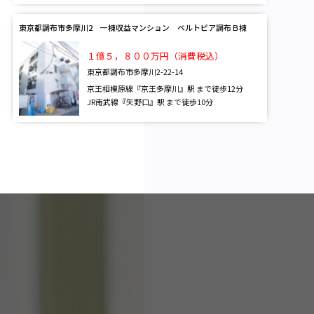
東京都調布市多摩川2 一棟収益マンション ベルトピア調布Ｂ棟
１億５，８００万円（消費税込）
東京都調布市多摩川2-22-14
京王相模原線『京王多摩川』駅 まで徒歩12分
JR南武線『矢野口』駅 まで徒歩10分