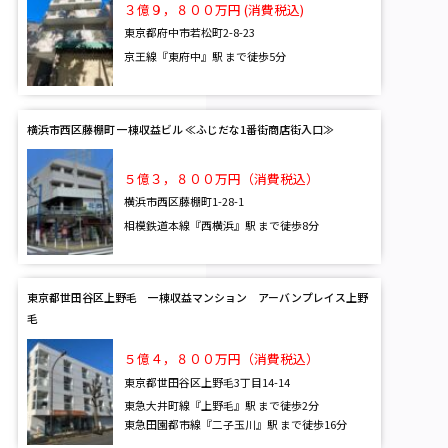
３億９，８００万円 (消費税込)
東京都府中市若松町2-8-23
京王線『東府中』駅 まで徒歩5分
横浜市西区藤棚町 一棟収益ビル ≪ふじだな1番街商店街入口≫
５億３，８００万円（消費税込）
横浜市西区藤棚町1-28-1
相模鉄道本線『西横浜』駅 まで徒歩8分
東京都世田谷区上野毛 一棟収益マンション アーバンプレイス上野
毛
５億４，８００万円（消費税込）
東京都世田谷区上野毛3丁目14-14
東急大井町線『上野毛』駅 まで徒歩2分
東急田園都市線『二子玉川』駅 まで徒歩16分