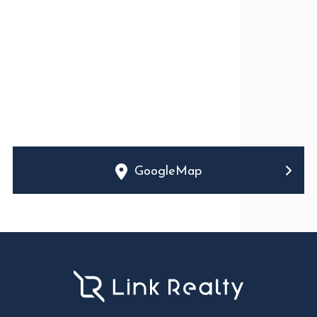
GoogleMap