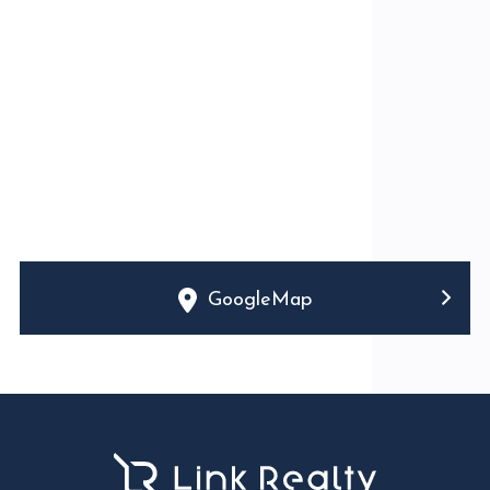
GoogleMap