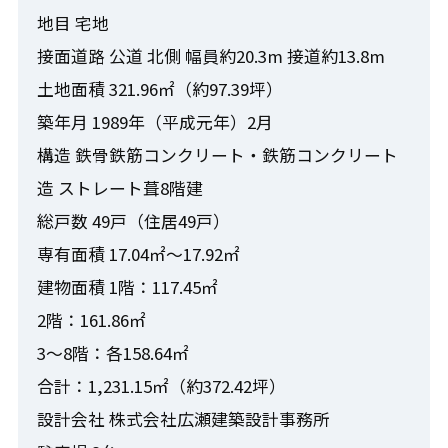
地目 宅地
接面道路 公道 北側 幅員約20.3m 接道約13.8m
土地面積 321.96㎡（約97.39坪）
築年月 1989年（平成元年）2月
構造 鉄骨鉄筋コンクリート・鉄筋コンクリート
造 ストレート葺8階建
総戸数 49戸（住居49戸）
専有面積 17.04㎡～17.92㎡
建物面積 1階：117.45㎡
2階：161.86㎡
3～8階：各158.64㎡
合計：1,231.15㎡（約372.42坪）
設計会社 株式会社広瀬建築設計事務所