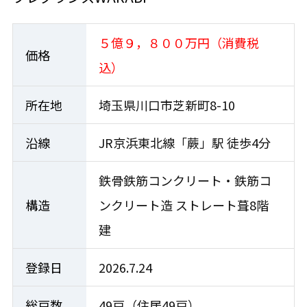
５億９，８００万円（消費税
価格
込）
所在地
埼玉県川口市芝新町8-10
沿線
JR京浜東北線「蕨」駅 徒歩4分
鉄骨鉄筋コンクリート・鉄筋コ
構造
ンクリート造 ストレート葺8階
建
登録日
2026.7.24
総戸数
49戸（住居49戸）