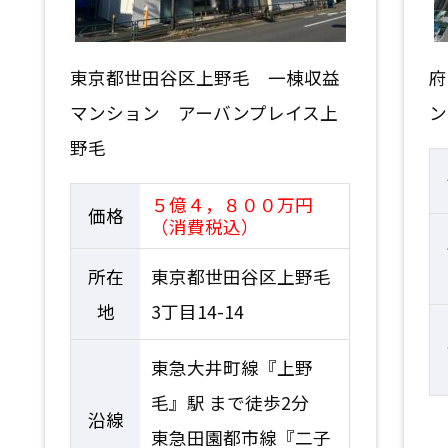
東京都世田谷区上野毛 一棟収益
府
マンション アーバンプレイス上
ン
野毛
５億４，８００万円
価格
（消費税込）
所在
東京都世田谷区上野毛
地
3丁目14-14
東急大井町線『上野
毛』駅 まで徒歩2分
沿線
東急田園都市線『二子