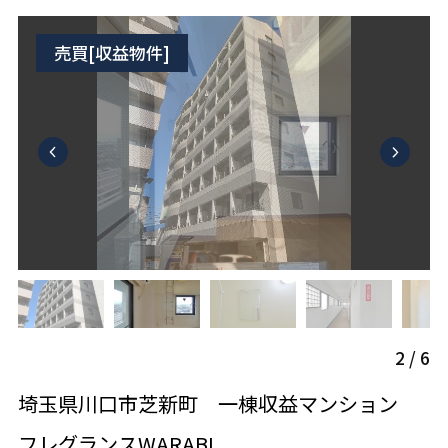
売買[収益物件]
2
/
6
埼玉県川口市芝新町 一棟収益マンション
フレグランスWARABI