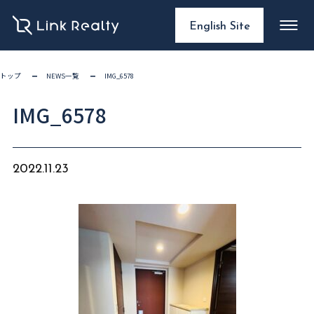
English Site
トップ
NEWS一覧
IMG_6578
IMG_6578
2022.11.23