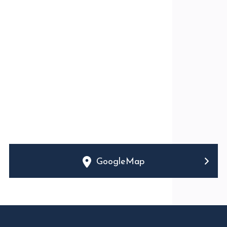
GoogleMap