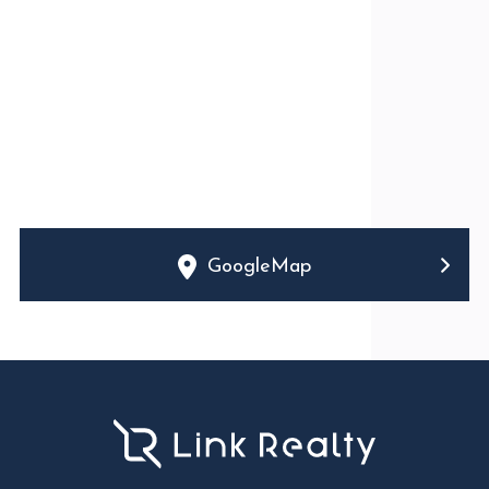
GoogleMap