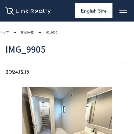
English Site
トップ
NEWS一覧
IMG_9905
IMG_9905
2024.12.15