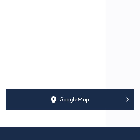
GoogleMap