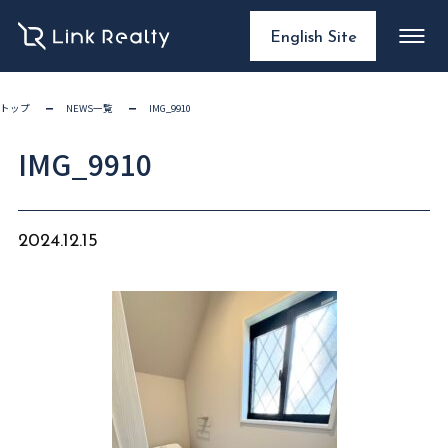
English Site
トップ
NEWS一覧
IMG_9910
IMG_9910
2024.12.15