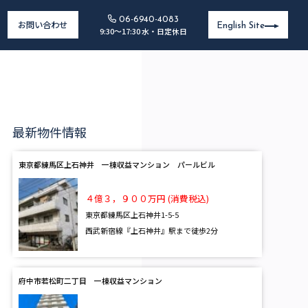
06-6940-4083
お問い合わせ
English Site
9:30～17:30 水・日定休日
最新物件情報
東京都練馬区上石神井 一棟収益マンション パールビル
４億３，９００万円 (消費税込)
東京都練馬区上石神井1-5-5
西武新宿線『上石神井』駅まで徒歩2分
府中市若松町二丁目 一棟収益マンション