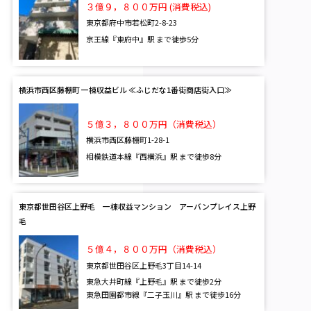
３億９，８００万円 (消費税込)
東京都府中市若松町2-8-23
京王線『東府中』駅 まで徒歩5分
横浜市西区藤棚町 一棟収益ビル ≪ふじだな1番街商店街入口≫
５億３，８００万円（消費税込）
横浜市西区藤棚町1-28-1
相模鉄道本線『西横浜』駅 まで徒歩8分
東京都世田谷区上野毛 一棟収益マンション アーバンプレイス上野
毛
５億４，８００万円（消費税込）
東京都世田谷区上野毛3丁目14-14
東急大井町線『上野毛』駅 まで徒歩2分
東急田園都市線『二子玉川』駅 まで徒歩16分