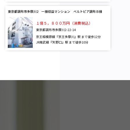
東京都調布市多摩川2 一棟収益マンション ベルトピア調布Ｂ棟
１億５，８００万円（消費税込）
東京都調布市多摩川2-22-14
京王相模原線『京王多摩川』駅 まで徒歩12分
JR南武線『矢野口』駅 まで徒歩10分