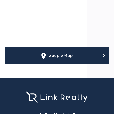
GoogleMap