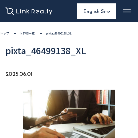
English Site
トップ
NEWS一覧
pixta_46499138_XL
pixta_46499138_XL
2025.06.01